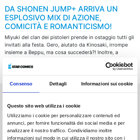
DA SHONEN JUMP+ ARRIVA UN
ESPLOSIVO MIX DI AZIONE,
COMICITÀ E ROMANTICISMO!
Miyuki del clan dei pistoleri prende in ostaggio tutti gli
invitati alla festa. Gero, aiutato da Kinosaki, irrompe
insieme a Beppu, ma cosa succederà?! Inoltre, a
quanto pare la manipolatrice dell’acqua in persona
vuole assegnare a Gero un incarico...
Consenso
Dettagli
Informazioni sui cookie
Altri volumi della serie
Questo sito web utilizza i cookie
Utilizziamo i cookie per personalizzare contenuti ed
annunci, per fornire funzionalità dei social media e per
analizzare il nostro traffico. Condividiamo inoltre
informazioni sul modo in cui utilizza il nostro sito con i