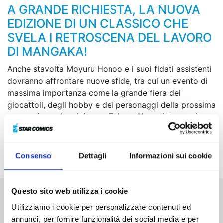
A GRANDE RICHIESTA, LA NUOVA
EDIZIONE DI UN CLASSICO CHE
SVELA I RETROSCENA DEL LAVORO
DI MANGAKA!
Anche stavolta Moyuru Honoo e i suoi fidati assistenti
dovranno affrontare nuove sfide, tra cui un evento di
massima importanza come la grande fiera dei
giocattoli, degli hobby e dei personaggi della prossima
generazione che si tiene a Tokyo. Al suo interno si
svolgeranno battaglie al calor bianco e tra i diversi
produttori sprizzeranno scintille… L’atmosfera ardente
già satura l’intero palazzetto!
Consenso
Dettagli
Informazioni sui cookie
Questo sito web utilizza i cookie
Altri volumi della serie
Utilizziamo i cookie per personalizzare contenuti ed
annunci, per fornire funzionalità dei social media e per