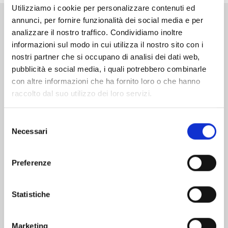
Utilizziamo i cookie per personalizzare contenuti ed
annunci, per fornire funzionalità dei social media e per
Altri volumi della serie
analizzare il nostro traffico. Condividiamo inoltre
informazioni sul modo in cui utilizza il nostro sito con i
nostri partner che si occupano di analisi dei dati web,
pubblicità e social media, i quali potrebbero combinarle
con altre informazioni che ha fornito loro o che hanno
raccolto dal suo utilizzo dei loro servizi.
Selezione
Necessari
del
consenso
Preferenze
Statistiche
MANGA BOMBER NEW EDITION n. 7
Marketing