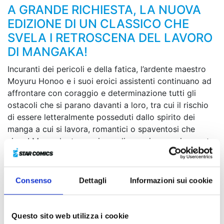
A GRANDE RICHIESTA, LA NUOVA
EDIZIONE DI UN CLASSICO CHE
SVELA I RETROSCENA DEL LAVORO
DI MANGAKA!
Incuranti dei pericoli e della fatica, l’ardente maestro
Moyuru Honoo e i suoi eroici assistenti continuano ad
affrontare con coraggio e determinazione tutti gli
ostacoli che si parano davanti a loro, tra cui il rischio
di essere letteralmente posseduti dallo spirito dei
manga a cui si lavora, romantici o spaventosi che
siano! Ma anche trovarsi a realizzare improvvisamente
i propri sogni può rivelarsi deleterio... Tra colleghi
problematici, robot da collezione, spettacoli di
supereroi in costume e le onnipresenti scadenze da
Consenso
Dettagli
Informazioni sui cookie
rispettare, il confine tra le tavole disegnate e la dura
realtà si fa sempre più sfumato!
Questo sito web utilizza i cookie