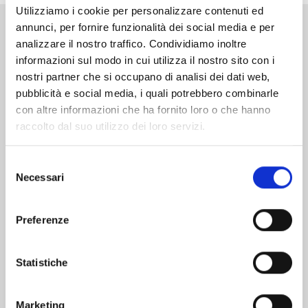
Utilizziamo i cookie per personalizzare contenuti ed
annunci, per fornire funzionalità dei social media e per
Altri volumi della serie
analizzare il nostro traffico. Condividiamo inoltre
informazioni sul modo in cui utilizza il nostro sito con i
nostri partner che si occupano di analisi dei dati web,
pubblicità e social media, i quali potrebbero combinarle
con altre informazioni che ha fornito loro o che hanno
raccolto dal suo utilizzo dei loro servizi.
Selezione
Necessari
del
consenso
Preferenze
Statistiche
MANGA BOMBER NEW EDITION n. 7
Marketing