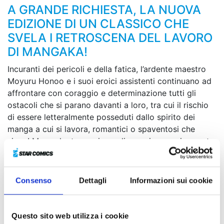
A GRANDE RICHIESTA, LA NUOVA
EDIZIONE DI UN CLASSICO CHE
SVELA I RETROSCENA DEL LAVORO
DI MANGAKA!
Incuranti dei pericoli e della fatica, l’ardente maestro
Moyuru Honoo e i suoi eroici assistenti continuano ad
affrontare con coraggio e determinazione tutti gli
ostacoli che si parano davanti a loro, tra cui il rischio
di essere letteralmente posseduti dallo spirito dei
manga a cui si lavora, romantici o spaventosi che
siano! Ma anche trovarsi a realizzare improvvisamente
i propri sogni può rivelarsi deleterio... Tra colleghi
problematici, robot da collezione, spettacoli di
supereroi in costume e le onnipresenti scadenze da
Consenso
Dettagli
Informazioni sui cookie
rispettare, il confine tra le tavole disegnate e la dura
realtà si fa sempre più sfumato!
Questo sito web utilizza i cookie