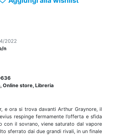
Aggiungi alla wishlist
04/2022
b/n
0636
 Online store, Libreria
, e ora si trova davanti Arthur Graynore, il
evius respinge fermamente l’offerta e sfida
ro con il sovrano, viene saturato dal vapore
to sferrato dai due grandi rivali, in un finale