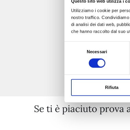
Questo sito web utilizza i c
Utilizziamo i cookie per perso
nostro traffico. Condividiamo 
di analisi dei dati web, pubbl
che hanno raccolto dal suo uti
Selezione
Necessari
del
consenso
Rifiuta
Se ti è piaciuto prova 