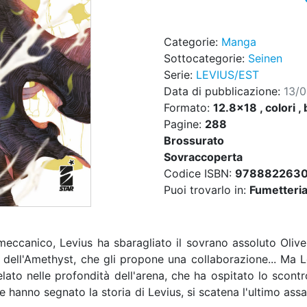
Categorie:
Manga
Sottocategorie:
Seinen
Serie:
LEVIUS/EST
Data di pubblicazione:
13/
Formato:
12.8x18 , colori , 
Pagine:
288
Brossurato
Sovraccoperta
Codice ISBN:
978882263
Puoi trovarlo in:
Fumetteria,
eccanico, Levius ha sbaragliato il sovrano assoluto Oliver
ell'Amethyst, che gli propone una collaborazione... Ma L
elato nelle profondità dell'arena, che ha ospitato lo scont
e hanno segnato la storia di Levius, si scatena l'ultimo assal