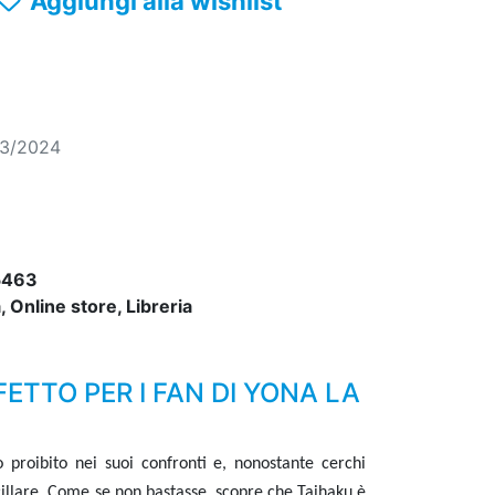
Aggiungi alla wishlist
03/2024
5463
 Online store, Libreria
ETTO PER I FAN DI YONA LA
proibito nei suoi confronti e, nonostante cerchi
cillare. Come se non bastasse, scopre che Taihaku è