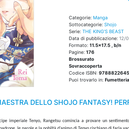
Categorie:
Manga
Sottocategorie:
Shojo
Serie:
THE KING’S BEAST
Data di pubblicazione:
12/
Formato:
11.5x17.5 , b/n
Pagine:
176
Brossurato
Sovraccoperta
Codice ISBN:
978882264
Puoi trovarlo in:
Fumetteria,
MAESTRA DELLO SHOJO FANTASY! PERF
ncipe imperiale Tenyo, Rangetsu comincia a provare un sentimento 
padrone, le parole e la nobiltà d’animo di Tenyo rischiano di farla va