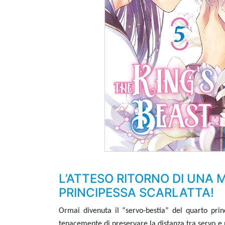
L’ATTESO RITORNO DI UNA 
PRINCIPESSA SCARLATTA!
Ormai divenuta il “servo-bestia” del quarto pri
tenacemente di preservare la distanza tra servo e 