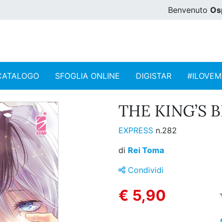
Benvenuto
Os
CATALOGO
SFOGLIA ONLINE
DIGISTAR
#ILOVE
THE KING’S B
EXPRESS
n.282
di
Rei Toma
Condividi
€ 5,90