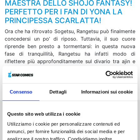
MAESTRA DELLO SHOJO FANTASY!
PERFETTO PER I FAN DI YONA LA
PRINCIPESSA SCARLATTA!
Ora che ha ritrovato Sogetsu, Rangetsu può finalmente
concedersi un po’ di riposo. Tuttavia, il suo cuore
riprende ben presto a tormentarsi: in questa nuova
fase di tranquillità, Rangetsu ha infatti modo di
riflettere più approfonditamente sul divario tra ajin e
umani e comprende che, per essere felice, non le basta
semplicemente stare accanto a Tenyo... È giunto il
momento di svoltare!
Consenso
Dettagli
Informazioni sui cookie
Questo sito web utilizza i cookie
Altri volumi della serie
Utilizziamo i cookie per personalizzare contenuti ed
annunci, per fornire funzionalità dei social media e per
analizzare il nostro traffico. Condividiamo inoltre