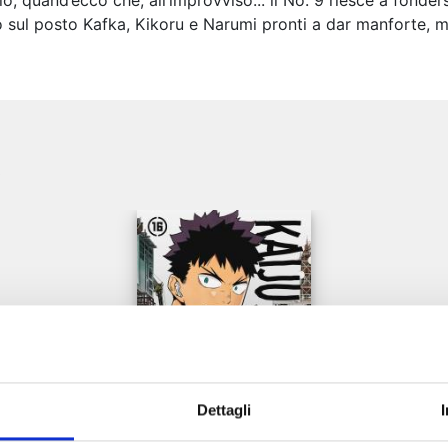
quand’ecco che, all’improvviso... il No. 9 riesce a fondersi
o sul posto Kafka, Kikoru e Narumi pronti a dar manforte, ma
e
Dettagli