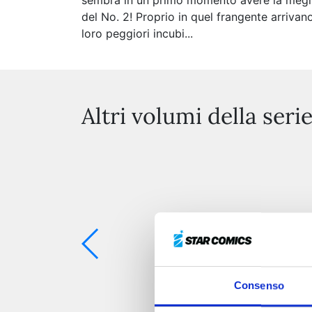
sembra in un primo momento avere la meglio, 
del No. 2! Proprio in quel frangente arrivan
loro peggiori incubi...
Altri volumi della seri
Consenso