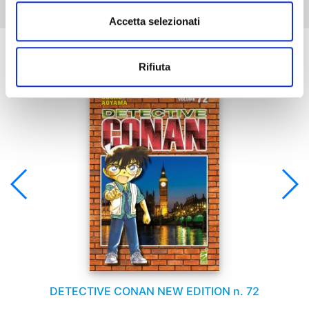
Accetta selezionati
Se ti è piaciuto prova anche:
Rifiuta
DETECTIVE CONAN NEW EDITION n. 72