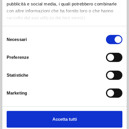
pubblicità e social media, i quali potrebbero combinarle
con altre informazioni che ha fornito loro o che hanno
raccolto dal suo utilizzo dei loro servizi.
Selezione
Necessari
del
consenso
KAIJU No. 8 n. 16
Preferenze
28/04/2026
Statistiche
€ 6,90
Marketing
Mostra tutto
Accetta tutti