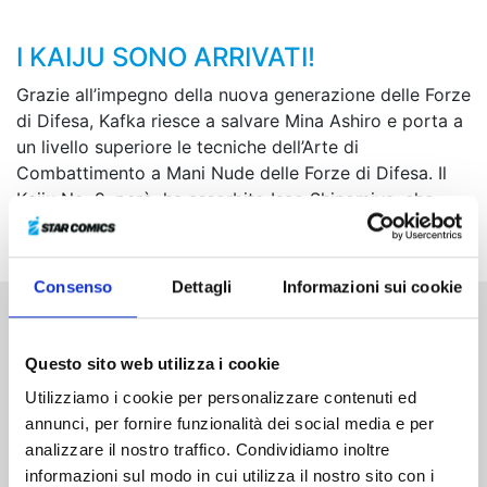
I KAIJU SONO ARRIVATI!
Grazie all’impegno della nuova generazione delle Forze
di Difesa, Kafka riesce a salvare Mina Ashiro e porta a
un livello superiore le tecniche dell’Arte di
Combattimento a Mani Nude delle Forze di Difesa. Il
Kaiju No. 9, però, ha assorbito Isao Shinomiya, che
quelle tecniche le conosceva molto bene...
Consenso
Dettagli
Informazioni sui cookie
Altri volumi della serie
Questo sito web utilizza i cookie
Utilizziamo i cookie per personalizzare contenuti ed
annunci, per fornire funzionalità dei social media e per
analizzare il nostro traffico. Condividiamo inoltre
informazioni sul modo in cui utilizza il nostro sito con i