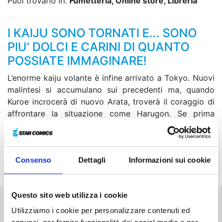
Puoi trovarlo in:
Fumetteria, Online store, Libreria
I KAIJU SONO TORNATI E... SONO
PIU' DOLCI E CARINI DI QUANTO
POSSIATE IMMAGINARE!
L’enorme kaiju volante è infine arrivato a Tokyo. Nuovi
malintesi si accumulano sui precedenti ma, quando
Kuroe incrocerà di nuovo Arata, troverà il coraggio di
affrontare la situazione come Harugon. Se prima
Kuroe/Harugon si sentiva in vantaggio grazie
all’aspetto da kaiju, ora una ferita infertale dal nemico
mette la sua vita in pericolo... Come si comporterà
Consenso
Dettagli
Informazioni sui cookie
Arata?
Questo sito web utilizza i cookie
Utilizziamo i cookie per personalizzare contenuti ed
Altri volumi della serie