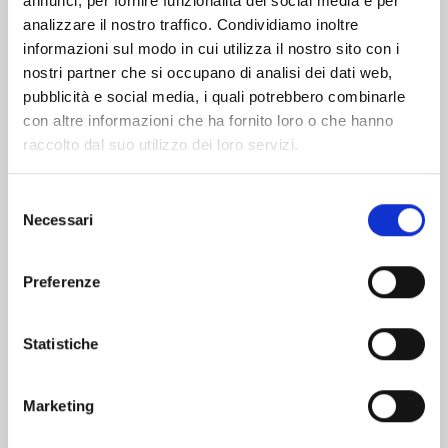
annunci, per fornire funzionalità dei social media e per
analizzare il nostro traffico. Condividiamo inoltre
informazioni sul modo in cui utilizza il nostro sito con i
nostri partner che si occupano di analisi dei dati web,
pubblicità e social media, i quali potrebbero combinarle
con altre informazioni che ha fornito loro o che hanno
raccolto dal suo utilizzo dei loro servizi.
Selezione
Necessari
del
consenso
Preferenze
KAIJU GIRL CARAMELISE n. 8
Statistiche
11/11/2025
Marketing