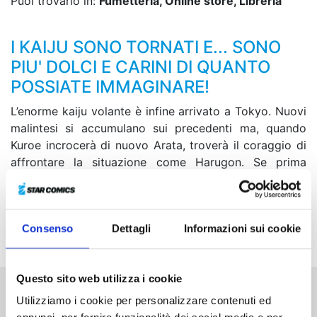
Puoi trovarlo in:
Fumetteria, Online store, Libreria
I KAIJU SONO TORNATI E... SONO
PIU' DOLCI E CARINI DI QUANTO
POSSIATE IMMAGINARE!
L’enorme kaiju volante è infine arrivato a Tokyo. Nuovi
malintesi si accumulano sui precedenti ma, quando
Kuroe incrocerà di nuovo Arata, troverà il coraggio di
affrontare la situazione come Harugon. Se prima
Kuroe/Harugon si sentiva in vantaggio grazie
all’aspetto da kaiju, ora una ferita infertale dal nemico
mette la sua vita in pericolo... Come si comporterà
Consenso
Dettagli
Informazioni sui cookie
Arata?
Questo sito web utilizza i cookie
Utilizziamo i cookie per personalizzare contenuti ed
Altri volumi della serie