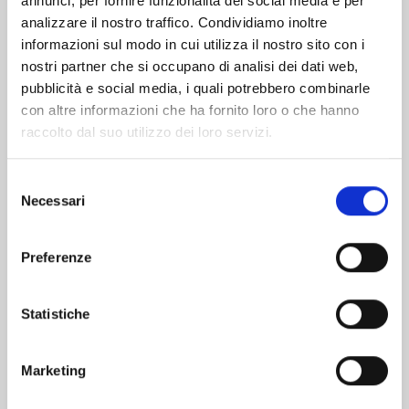
annunci, per fornire funzionalità dei social media e per
analizzare il nostro traffico. Condividiamo inoltre
informazioni sul modo in cui utilizza il nostro sito con i
nostri partner che si occupano di analisi dei dati web,
pubblicità e social media, i quali potrebbero combinarle
con altre informazioni che ha fornito loro o che hanno
raccolto dal suo utilizzo dei loro servizi.
Selezione
Necessari
del
consenso
Preferenze
KAIJU GIRL CARAMELISE n. 8
Statistiche
11/11/2025
Marketing