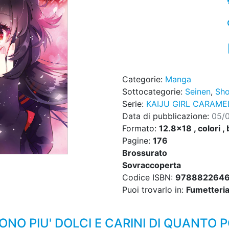
Categorie:
Manga
Sottocategorie:
Seinen
,
Sho
Serie:
KAIJU GIRL CARAME
Data di pubblicazione:
05/
Formato:
12.8x18 , colori , 
Pagine:
176
Brossurato
Sovraccoperta
Codice ISBN:
978882264
Puoi trovarlo in:
Fumetteria,
 SONO PIU' DOLCI E CARINI DI QUANTO