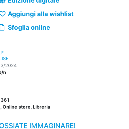
Edizione digitale
Aggiungi alla wishlist
Sfoglia online
jo
LISE
03/2024
b/n
6361
 Online store, Libreria
 POSSIATE IMMAGINARE!