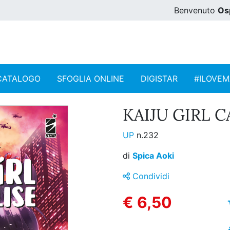
Benvenuto
Os
CATALOGO
SFOGLIA ONLINE
DIGISTAR
#ILOVE
KAIJU GIRL C
UP
n.232
di
Spica Aoki
Condividi
€ 6,50