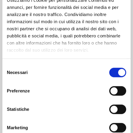
Utilizziamo i cookie per personalizzare contenuti ed
annunci, per fornire funzionalità dei social media e per
Altri volumi della serie
analizzare il nostro traffico. Condividiamo inoltre
informazioni sul modo in cui utilizza il nostro sito con i
nostri partner che si occupano di analisi dei dati web,
pubblicità e social media, i quali potrebbero combinarle
con altre informazioni che ha fornito loro o che hanno
raccolto dal suo utilizzo dei loro servizi.
Selezione
Necessari
del
consenso
Preferenze
Statistiche
KAIJU GIRL CARAMELISE n. 8
Marketing