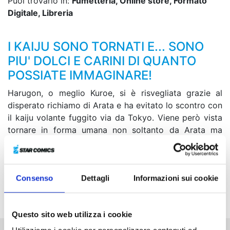
Puoi trovarlo in:
Fumetteria, Online store, Formato
Digitale, Libreria
I KAIJU SONO TORNATI E... SONO
PIU' DOLCI E CARINI DI QUANTO
POSSIATE IMMAGINARE!
Harugon, o meglio Kuroe, si è risvegliata grazie al
disperato richiamo di Arata e ha evitato lo scontro con
il kaiju volante fuggito via da Tokyo. Viene però vista
tornare in forma umana non soltanto da Arata ma
anche dalle proprie amiche. Sbigottita, decide di
fuggire e si imbatte in Rinko, sua madre. Per non
attirare altri sguardi indiscreti, viene condotta su
Consenso
Dettagli
Informazioni sui cookie
un’isola del Sud dove potrà finalmente conoscere il
suo segreto...
Questo sito web utilizza i cookie