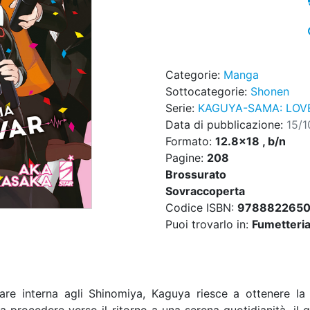
Categorie:
Manga
Sottocategorie:
Shonen
Serie:
KAGUYA-SAMA: LOVE
Data di pubblicazione:
15/
Formato:
12.8x18 , b/n
Pagine:
208
Brossurato
Sovraccoperta
Codice ISBN:
978882265
Puoi trovarlo in:
Fumetteria,
iare interna agli Shinomiya, Kaguya riesce a ottenere la