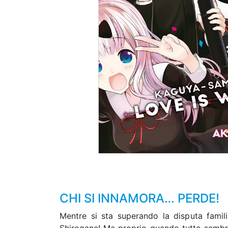
CHI SI INNAMORA… PERDE!
Mentre si sta superando la disputa famil