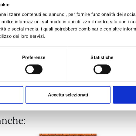
ookie
KAGUYA-SAMA: LOVE IS WAR n. 28
nalizzare contenuti ed annunci, per fornire funzionalità dei socia
inoltre informazioni sul modo in cui utilizza il nostro sito con i 
icità e social media, i quali potrebbero combinarle con altre inform
03/12/2024
lizzo dei loro servizi.
€ 6,50
Preferenze
Statistiche
Mostra tutto
Accetta selezionati
anche: