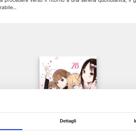
procedere verso il ritorno a una serena quotidianità, il g
abile...
e
Dettagli