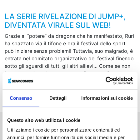
LA SERIE RIVELAZIONE DI JUMP+,
DIVENTATA VIRALE SUL WEB!
Grazie al “potere” da dragone che ha manifestato, Ruri
ha spazzato via il tifone e ora il festival dello sport
può iniziare senza problemi! Tuttavia, suo malgrado, è
entrata nel comitato organizzativo del festival finendo
sotto gli sguardi di tutti gli altri allievi… Come se non
bastasse, prima che possa avere il tempo di
riprendersi dal disagio, ecco che una nuova anomalia
si verifica nel suo corpo! Il festival dello sport della
nostra “dragon girl” diventa sempre più turbolento...
Consenso
Dettagli
Informazioni sui cookie
Questo sito web utilizza i cookie
Altri volumi della serie
Utilizziamo i cookie per personalizzare contenuti ed
annunci, per fornire funzionalità dei social media e per