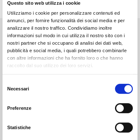
storia a cavallo fra il sovrannaturale e il noir!
Questo sito web utilizza i cookie
Utilizziamo i cookie per personalizzare contenuti ed
annunci, per fornire funzionalità dei social media e per
analizzare il nostro traffico. Condividiamo inoltre
Altri volumi della serie
informazioni sul modo in cui utilizza il nostro sito con i
nostri partner che si occupano di analisi dei dati web,
pubblicità e social media, i quali potrebbero combinarle
con altre informazioni che ha fornito loro o che hanno
raccolto dal suo utilizzo dei loro servizi.
Selezione
Necessari
del
consenso
Preferenze
Statistiche