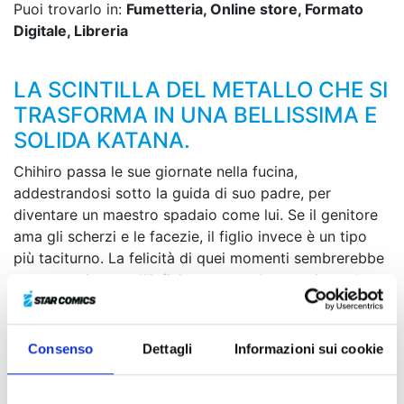
Puoi trovarlo in:
Fumetteria, Online store, Formato
Digitale, Libreria
LA SCINTILLA DEL METALLO CHE SI
TRASFORMA IN UNA BELLISSIMA E
SOLIDA KATANA.
Chihiro passa le sue giornate nella fucina,
addestrandosi sotto la guida di suo padre, per
diventare un maestro spadaio come lui. Se il genitore
ama gli scherzi e le facezie, il figlio invece è un tipo
più taciturno. La felicità di quei momenti sembrerebbe
poter continuare all’infinito… ma un brutto giorno la
tragedia bussa alla loro porta. Un legame insanguinato
e una vita che non tornerà più. Nel cuore del ragazzo
adesso brucia solo la fiamma di una determinazione
Consenso
Dettagli
Informazioni sui cookie
alimentata dall’odio...
Azione, violenza e spettacolari combattimenti in una