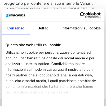
progettato per contenere al suo interno le Variant
Cover Edition dei volumi 1, 2 e 3 di KAGURABACHI.
Chihiro passa le sue giornate nella fucina,
Consenso
Dettagli
Informazioni sui cookie
addestrandosi sotto la guida di suo padre, per
diventare un maestro spadaio come lui. Se il genitore
ama gli scherzi e le facezie, il figlio invece è un tipo
Questo sito web utilizza i cookie
più taciturno. La felicità di quei momenti sembrerebbe
poter continuare all’infinito… ma un brutto giorno la
Utilizziamo i cookie per personalizzare contenuti ed
tragedia bussa alla loro porta. Un legame insanguinato
annunci, per fornire funzionalità dei social media e per
e una vita che non tornerà più. Nel cuore del ragazzo
analizzare il nostro traffico. Condividiamo inoltre
adesso brucia solo la fiamma di una determinazione
informazioni sul modo in cui utilizza il nostro sito con i
alimentata dall’odio...
nostri partner che si occupano di analisi dei dati web,
Azione, violenza e spettacolari combattimenti in una
pubblicità e social media, i quali potrebbero combinarle
storia a cavallo fra il sovrannaturale e il noir!
con altre informazioni che ha fornito loro o che hanno
raccolto dal suo utilizzo dei loro servizi.
Selezione