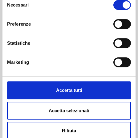
Necessari
del
Altri volumi della serie
consenso
Preferenze
Statistiche
Marketing
Accetta tutti
Accetta selezionati
KAGURABACHI n. 10
Rifiuta
20/10/2026