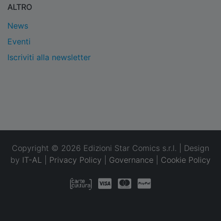
ALTRO
News
Eventi
Iscriviti alla newsletter
Copyright © 2026 Edizioni Star Comics s.r.l. | Design
by
IT-AL
|
Privacy Policy
|
Governance
|
Cookie Policy