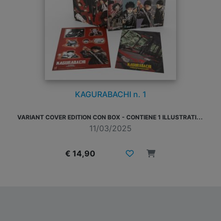
KAGURABACHI n. 1
V
ARIANT COVER EDITION CON BOX - CONTIENE 1 ILLUSTRATION CARD, 1 SET DI STICKERS E 1 SET DI SEGNALIBRI IN PVC
11/03/2025
€ 14,90