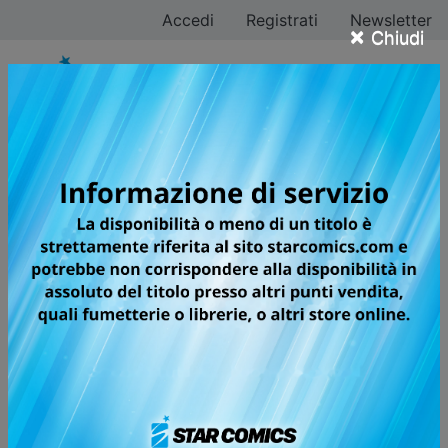
Accedi
Registrati
Newsletter
×
Chiudi
KAGURABACHI
LA SCINTILLA DEL METALLO CHE SI
TRASFORMA IN UNA BELLISSIMA E
SOLIDA KATANA.
Chihiro Rokuhira è un giovane che studia l'arte della
forgiatura della katana dal padre Kunishige, un
artigiano leggendario fautore di sei famigerate spade
intrise di spaventosi poteri magici. A causa della fama
dell'uomo e del suo ruolo chiave durante un conflitto
passato, i due vivono di nascosto, lavorando i metalli e