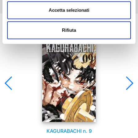
Accetta selezionati
Se ti è piaciuto prova anche:
Rifiuta
KAGURABACHI n. 9