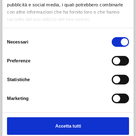
pubblicità e social media, i quali potrebbero combinarle
con altre informazioni che ha fornito loro o che hanno
raccolto dal suo utilizzo dei loro servizi.
Selezione
Necessari
del
consenso
INUYASHA WIDE EDITION n. 30
Preferenze
27/10/2026
Statistiche
€ 9,95
Marketing
Mostra tutto
Accetta tutti