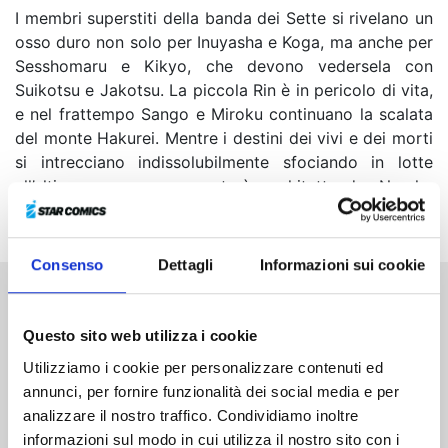
I membri superstiti della banda dei Sette si rivelano un
osso duro non solo per Inuyasha e Koga, ma anche per
Sesshomaru e Kikyo, che devono vedersela con
Suikotsu e Jakotsu. La piccola Rin è in pericolo di vita,
e nel frattempo Sango e Miroku continuano la scalata
del monte Hakurei. Mentre i destini dei vivi e dei morti
si intrecciano indissolubilmente sfociando in lotte
all’ultimo sangue, cosa starà architettando Naraku
dietro le quinte?
Consenso
Dettagli
Informazioni sui cookie
Altri volumi della serie
Questo sito web utilizza i cookie
Utilizziamo i cookie per personalizzare contenuti ed
annunci, per fornire funzionalità dei social media e per
analizzare il nostro traffico. Condividiamo inoltre
informazioni sul modo in cui utilizza il nostro sito con i