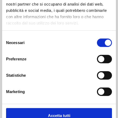
nostri partner che si occupano di analisi dei dati web,
pubblicità e social media, i quali potrebbero combinarle
con altre informazioni che ha fornito loro o che hanno
raccolto dal suo utilizzo dei loro servizi.
Selezione
Necessari
del
consenso
INUYASHA WIDE EDITION n. 30
Preferenze
Statistiche
27/10/2026
€ 9,95
Marketing
Accetta tutti