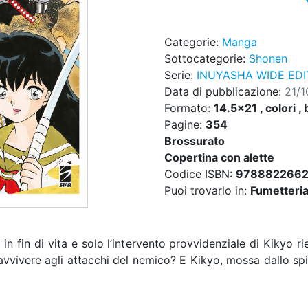
Categorie:
Manga
Sottocategorie:
Shonen
Serie:
INUYASHA WIDE EDI
Data di pubblicazione:
21/
Formato:
14.5x21 , colori , 
Pagine:
354
Brossurato
Copertina con alette
Codice ISBN:
978882266
Puoi trovarlo in:
Fumetteria,
n fin di vita e solo l’intervento provvidenziale di Kikyo rie
vvivere agli attacchi del nemico? E Kikyo, mossa dallo spi