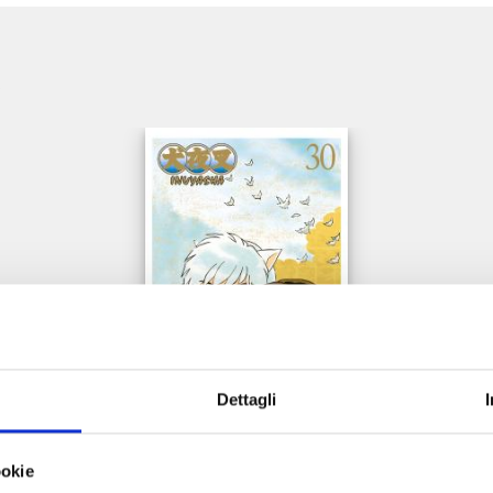
e
Dettagli
INUYASHA WIDE EDITION n. 30
ookie