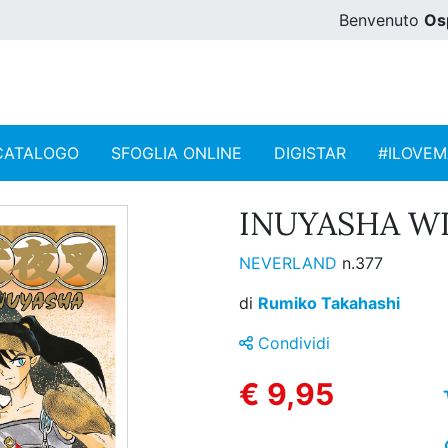
Benvenuto
Os
CATALOGO
SFOGLIA ONLINE
DIGISTAR
#ILOVE
INUYASHA WI
NEVERLAND
n.377
di
Rumiko Takahashi
Condividi
€ 9,95