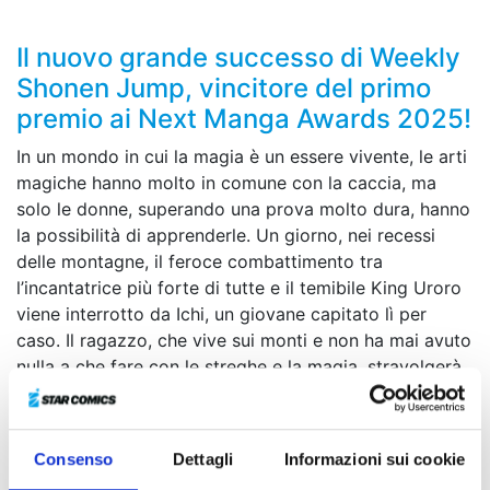
Il nuovo grande successo di Weekly
Shonen Jump, vincitore del primo
premio ai Next Manga Awards 2025!
In un mondo in cui la magia è un essere vivente, le arti
magiche hanno molto in comune con la caccia, ma
solo le donne, superando una prova molto dura, hanno
la possibilità di apprenderle. Un giorno, nei recessi
delle montagne, il feroce combattimento tra
l’incantatrice più forte di tutte e il temibile King Uroro
viene interrotto da Ichi, un giovane capitato lì per
caso. Il ragazzo, che vive sui monti e non ha mai avuto
nulla a che fare con le streghe e la magia, stravolgerà
completamente la percezione del mondo... Si apre così
il sipario su un’avventura fantasy all’insegna della
caccia e della magia!
Consenso
Dettagli
Informazioni sui cookie
Arriva in Italia il nuovo grande successo di Weekly