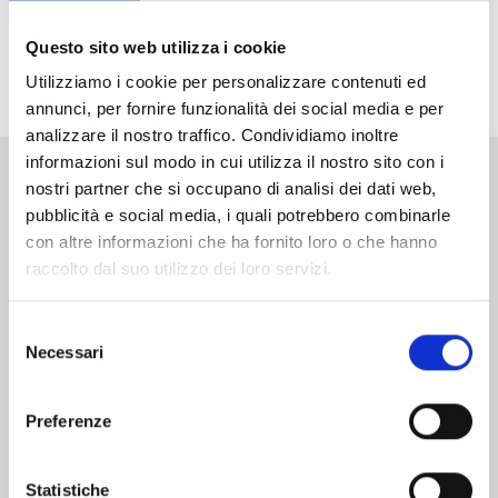
Shonen Jump, vincitore del primo premio ai Next
Questo sito web utilizza i cookie
Manga Awards 2025! Che la caccia agli incantesimi
abbia inizio!
Utilizziamo i cookie per personalizzare contenuti ed
annunci, per fornire funzionalità dei social media e per
analizzare il nostro traffico. Condividiamo inoltre
informazioni sul modo in cui utilizza il nostro sito con i
nostri partner che si occupano di analisi dei dati web,
Altri volumi della serie
pubblicità e social media, i quali potrebbero combinarle
con altre informazioni che ha fornito loro o che hanno
raccolto dal suo utilizzo dei loro servizi.
Selezione
Necessari
del
consenso
Preferenze
Statistiche