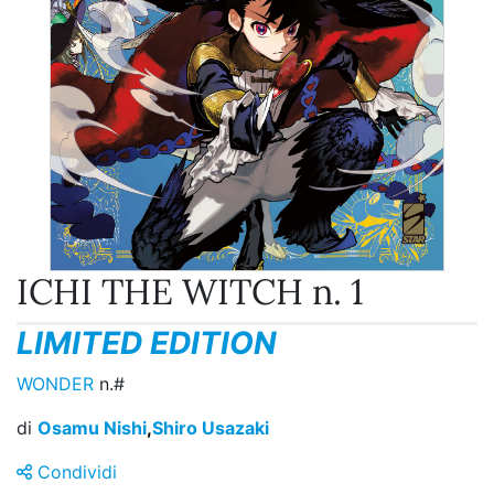
ICHI THE WITCH n. 1
LIMITED EDITION
WONDER
n.#
di
Osamu Nishi
,
Shiro Usazaki
Condividi