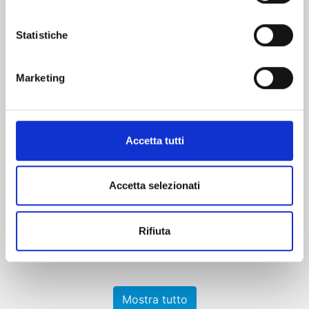
Statistiche
Marketing
ICHI THE WITCH n. 4
Accetta tutti
27/10/2026
Accetta selezionati
€ 6,90
Rifiuta
Mostra tutto