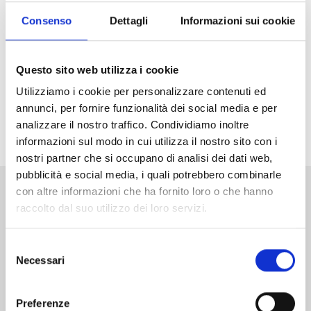
Arriva in Italia il nuovo grande successo di Weekly
Shonen Jump, vincitore del primo premio ai Next
Consenso
Dettagli
Informazioni sui cookie
Manga Awards 2025! Che la caccia agli incantesimi
abbia inizio!
Questo sito web utilizza i cookie
Non perdetevi il primo volume di
Ichi the Witch
in
Utilizziamo i cookie per personalizzare contenuti ed
versione Limited Edition
, con una variant cover
annunci, per fornire funzionalità dei social media e per
arricchita da dettagli in oro e uno splendito standee
analizzare il nostro traffico. Condividiamo inoltre
acrilico in allegato!
informazioni sul modo in cui utilizza il nostro sito con i
nostri partner che si occupano di analisi dei dati web,
pubblicità e social media, i quali potrebbero combinarle
con altre informazioni che ha fornito loro o che hanno
Altri volumi della serie
raccolto dal suo utilizzo dei loro servizi.
Selezione
Necessari
del
consenso
Preferenze