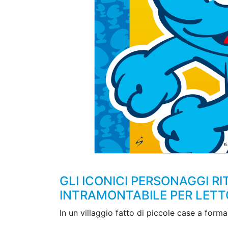
GLI ICONICI PERSONAGGI R
INTRAMONTABILE PER LETTO
In un villaggio fatto di piccole case a form