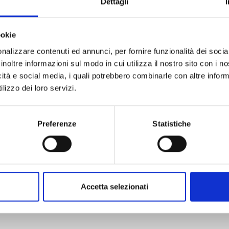
Dettagli
ookie
nalizzare contenuti ed annunci, per fornire funzionalità dei socia
inoltre informazioni sul modo in cui utilizza il nostro sito con i 
I PUFFI n. 6
icità e social media, i quali potrebbero combinarle con altre inform
lizzo dei loro servizi.
29/09/2026
Preferenze
Statistiche
€ 14,90
Accetta selezionati
Mostra tutto