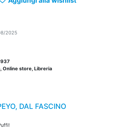
Aggiungi alla wishlist
08/2025
8937
 Online store, Libreria
PEYO, DAL FASCINO
uffi!