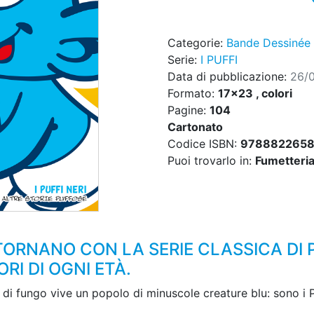
Categorie:
Bande Dessinée
Serie:
I PUFFI
Data di pubblicazione:
26/
Formato:
17x23 , colori
Pagine:
104
Cartonato
Codice ISBN:
978882265
Puoi trovarlo in:
Fumetteria,
ITORNANO CON LA SERIE CLASSICA DI 
RI DI OGNI ETÀ.
a di fungo vive un popolo di minuscole creature blu: sono i P