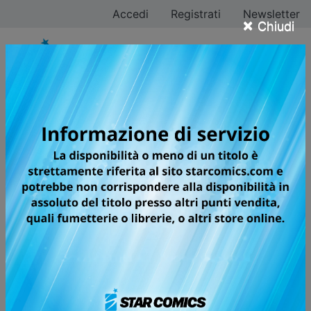
Accedi
Registrati
Newsletter
×
Chiudi
Tutti i fumetti della
categoria Bande
Dessinée