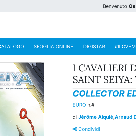
Benvenuto
Os
CATALOGO
SFOGLIA ONLINE
DIGISTAR
#ILOVE
I CAVALIERI
SAINT SEIYA:
COLLECTOR ED
EURO
n.#
di
Jérôme Alquié
,
Arnaud D
Condividi