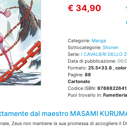
€ 34,90
Categorie:
Manga
Sottocategorie:
Shonen
Serie:
I CAVALIERI DELLO 
Data di pubblicazione:
06/
Formato:
25.5x33.8 , color
Pagine:
88
Cartonato
Codice ISBN:
9788822641
Puoi trovarlo in:
Fumetteria,
irettamente dal maestro MASAMI KURU
nale, Zeus non mantiene la sua promessa di accogliere il D