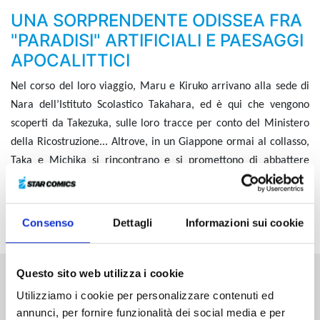
UNA SORPRENDENTE ODISSEA FRA
"PARADISI" ARTIFICIALI E PAESAGGI
APOCALITTICI
Nel corso del loro viaggio, Maru e Kiruko arrivano alla sede di
Nara dell’Istituto Scolastico Takahara, ed è qui che vengono
scoperti da Takezuka, sulle loro tracce per conto del Ministero
della Ricostruzione... Altrove, in un Giappone ormai al collasso,
Taka e Michika si rincontrano e si promettono di abbattere
assieme il gigantesco hiruko di cui Michika avverte la presenza.
Mentre le strade dei vari personaggi convergono su Nara, i due
mondi iniziano a sovrapporsi!
Consenso
Dettagli
Informazioni sui cookie
Questo sito web utilizza i cookie
Altri volumi della serie
Utilizziamo i cookie per personalizzare contenuti ed
annunci, per fornire funzionalità dei social media e per