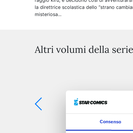
raggio kiru, e decidono così di avventurarsi
la direttrice scolastica dello “strano cambi
misteriosa...
Altri volumi della seri
Consenso