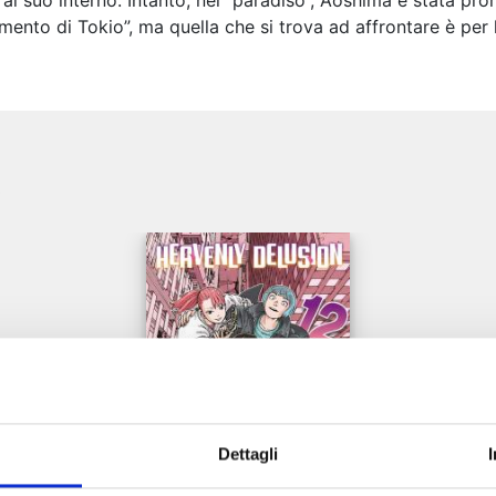
 al suo interno. Intanto, nel “paradiso”, Aoshima è stata p
amento di Tokio”, ma quella che si trova ad affrontare è per 
e
Dettagli