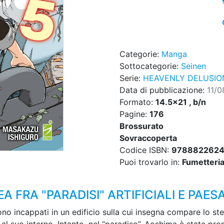
Categorie:
Manga
Sottocategorie:
Seinen
Serie:
HEAVENLY DELUSIO
Data di pubblicazione:
11/0
Formato:
14.5x21 , b/n
Pagine:
176
Brossurato
Sovraccoperta
Codice ISBN:
9788822624
Puoi trovarlo in:
Fumetteria,
 FRA "PARADISI" ARTIFICIALI E PAES
no incappati in un edificio sulla cui insegna compare lo st