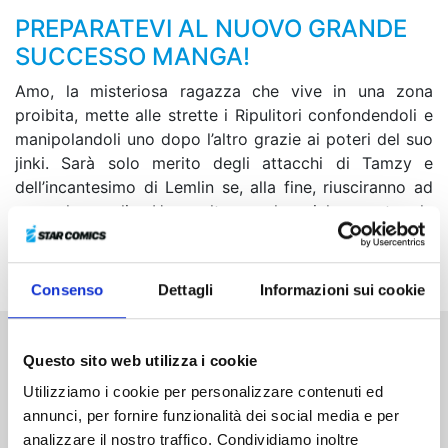
PREPARATEVI AL NUOVO GRANDE
SUCCESSO MANGA!
Amo, la misteriosa ragazza che vive in una zona
proibita, mette alle strette i Ripulitori confondendoli e
manipolandoli uno dopo l’altro grazie ai poteri del suo
jinki. Sarà solo merito degli attacchi di Tamzy e
dell’incantesimo di Lemlin se, alla fine, riusciranno ad
avere la meglio. Una volta conclusosi lo scontro, la
giovane comincerà a parlare loro della persona che è
in grado di viaggiare tra il Mondo Celeste e la Terra...
Consenso
Dettagli
Informazioni sui cookie
Questo sito web utilizza i cookie
Altri volumi della serie
Utilizziamo i cookie per personalizzare contenuti ed
annunci, per fornire funzionalità dei social media e per
analizzare il nostro traffico. Condividiamo inoltre