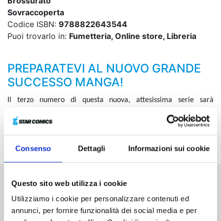
Brossurato
Sovraccoperta
Codice ISBN:
9788822643544
Puoi trovarlo in:
Fumetteria, Online store, Libreria
PREPARATEVI AL NUOVO GRANDE
SUCCESSO MANGA!
Il terzo numero di questa nuova, attesissima serie sarà
eccezionalmente disponibile anche in versione Variant Cover
Edition, con una Illustration card e un fantastico set di sticker.
Assolutamente da non perdere!
Consenso
Dettagli
Informazioni sui cookie
Questo sito web utilizza i cookie
Altri volumi della serie
Utilizziamo i cookie per personalizzare contenuti ed
annunci, per fornire funzionalità dei social media e per