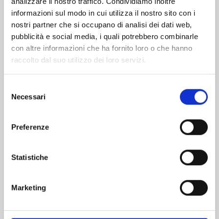
analizzare il nostro traffico. Condividiamo inoltre
informazioni sul modo in cui utilizza il nostro sito con i
nostri partner che si occupano di analisi dei dati web,
pubblicità e social media, i quali potrebbero combinarle
con altre informazioni che ha fornito loro o che hanno
raccolto dal suo utilizzo dei loro servizi.
Selezione
Necessari
del
consenso
Preferenze
GACHIAKUTA n. 2
Statistiche
V
ARIANT COVER EDITION CON 1 ILLUSTRATION CARD E 1 SET DI STICKER
31/10/2023
Marketing
€ 6,90