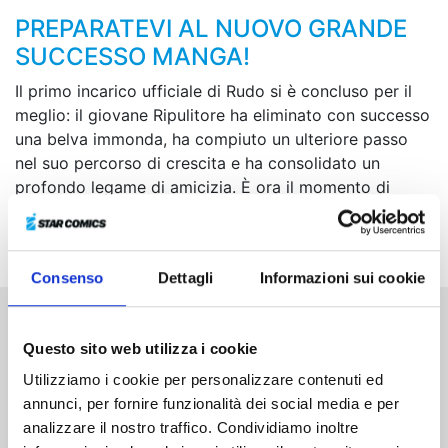
PREPARATEVI AL NUOVO GRANDE
SUCCESSO MANGA!
Il primo incarico ufficiale di Rudo si è concluso per il
meglio: il giovane Ripulitore ha eliminato con successo
una belva immonda, ha compiuto un ulteriore passo
nel suo percorso di crescita e ha consolidato un
profondo legame di amicizia. È ora il momento di
rimettersi in cerca del creatore dei choker... Tutti al
Doll Festival!
Consenso
Dettagli
Informazioni sui cookie
Altri volumi della serie
Questo sito web utilizza i cookie
Utilizziamo i cookie per personalizzare contenuti ed
annunci, per fornire funzionalità dei social media e per
analizzare il nostro traffico. Condividiamo inoltre