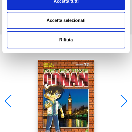
Accetta tutti
Mostra tutto
Accetta selezionati
Rifiuta
Se ti è piaciuto prova anche: