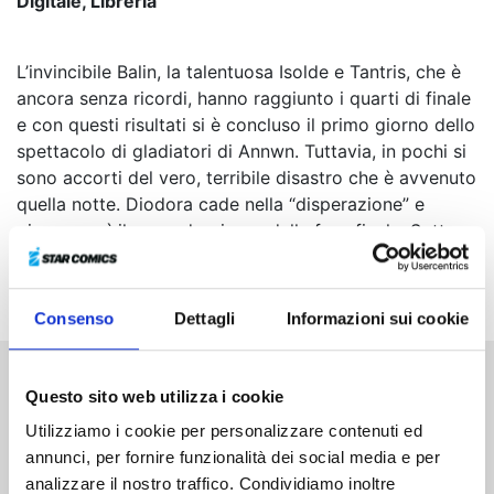
Digitale, Libreria
L’invincibile Balin, la talentuosa Isolde e Tantris, che è
ancora senza ricordi, hanno raggiunto i quarti di finale
e con questi risultati si è concluso il primo giorno dello
spettacolo di gladiatori di Annwn. Tuttavia, in pochi si
sono accorti del vero, terribile disastro che è avvenuto
quella notte. Diodora cade nella “disperazione” e
giunge così il secondo giorno della fase finale. Sotto
oscure nubi minacciose, Nasiens, Gawain e Isolde
salgono sul palco...
Consenso
Dettagli
Informazioni sui cookie
Questo sito web utilizza i cookie
Altri volumi della serie
Utilizziamo i cookie per personalizzare contenuti ed
annunci, per fornire funzionalità dei social media e per
analizzare il nostro traffico. Condividiamo inoltre