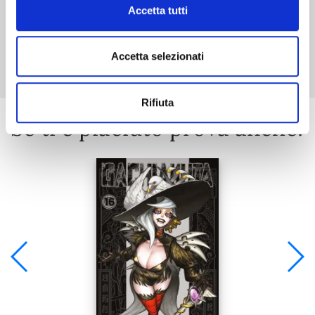
Accetta tutti
Mostra tutto
Accetta selezionati
Rifiuta
Se ti è piaciuto prova anche: