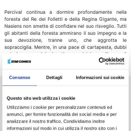
Percival continua a dormire profondamente nella
foresta del Re dei Folletti e della Regina Gigante, ma
Nasiens non smette di confidare nel suo risveglio. Tutti
gli abitanti della foresta ammirano il suo impegno e la
sua devozione, tranne uno, che aggrotta le
sopracciglia. Mentre, in una pace di cartapesta, dubbi
e insicurezze si ingigantiscono, inizia a dilagare il
sentore di un’immane tragedia...
Consenso
Dettagli
Informazioni sui cookie
Altri volumi della serie
Questo sito web utilizza i cookie
Utilizziamo i cookie per personalizzare contenuti ed
annunci, per fornire funzionalità dei social media e per
analizzare il nostro traffico. Condividiamo inoltre
informazioni sul modo in cui utilizza il nostro sito con i