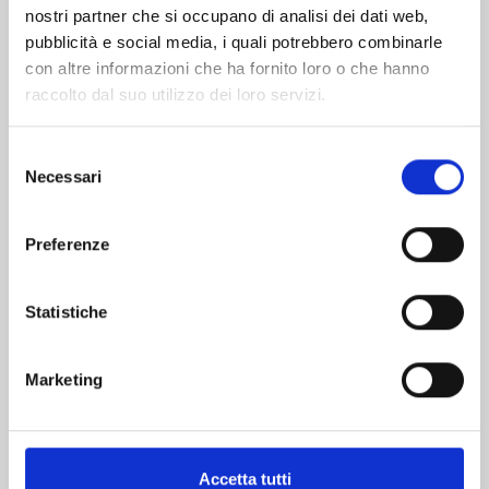
nostri partner che si occupano di analisi dei dati web,
pubblicità e social media, i quali potrebbero combinarle
con altre informazioni che ha fornito loro o che hanno
raccolto dal suo utilizzo dei loro servizi.
Selezione
Necessari
del
consenso
FOUR KNIGHTS OF THE APOCALYPSE n. 23
Preferenze
Statistiche
01/09/2026
€ 5,90
Marketing
Accetta tutti