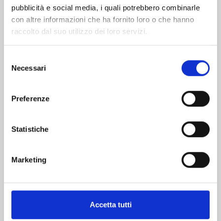
pubblicità e social media, i quali potrebbero combinarle
con altre informazioni che ha fornito loro o che hanno
raccolto dal suo utilizzo dei loro servizi.
Selezione
Necessari
del
consenso
FINCHÉ MORTE NON CI SEPARI n. 12
Preferenze
17/12/2024
Statistiche
€ 6,50
Marketing
Mostra tutto
Accetta tutti