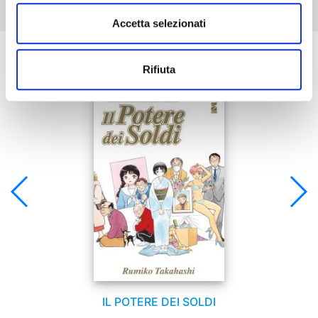
Accetta selezionati
Se ti è piaciuto prova anche:
Rifiuta
IL POTERE DEI SOLDI