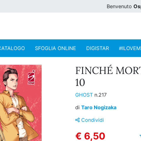
Benvenuto
Os
CATALOGO
SFOGLIA ONLINE
DIGISTAR
#ILOVE
FINCHÉ MORT
10
GHOST
n.217
di
Taro Nogizaka
Condividi
€ 6,50