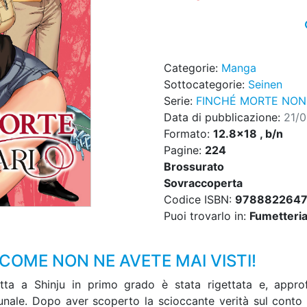
Categorie:
Manga
Sottocategorie:
Seinen
Serie:
FINCHÉ MORTE NON 
Data di pubblicazione:
21/
Formato:
12.8x18 , b/n
Pagine:
224
Brossurato
Sovraccoperta
Codice ISBN:
978882264
Puoi trovarlo in:
Fumetteria,
COME NON NE AVETE MAI VISTI!
tta a Shinju in primo grado è stata rigettata e, appro
bunale. Dopo aver scoperto la scioccante verità sul conto d