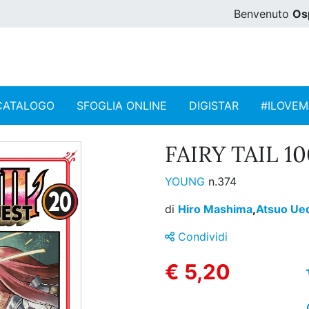
Benvenuto
Os
CATALOGO
SFOGLIA ONLINE
DIGISTAR
#ILOVE
FAIRY TAIL 1
YOUNG
n.374
di
Hiro Mashima
,
Atsuo Ue
Condividi
€ 5,20