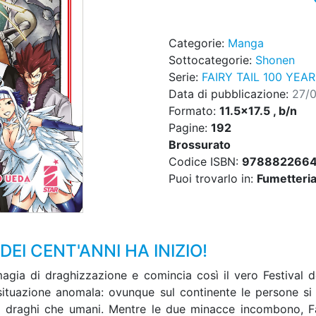
Categorie:
Manga
Sottocategorie:
Shonen
Serie:
FAIRY TAIL 100 YEA
Data di pubblicazione:
27/
Formato:
11.5x17.5 , b/n
Pagine:
192
Brossurato
Codice ISBN:
978882266
Puoi trovarlo in:
Fumetteria,
EI CENT'ANNI HA INIZIO!
 magia di draghizzazione e comincia così il vero Festival
na situazione anomala: ovunque sul continente le persone si
a draghi che umani. Mentre le due minacce incombono, Fai