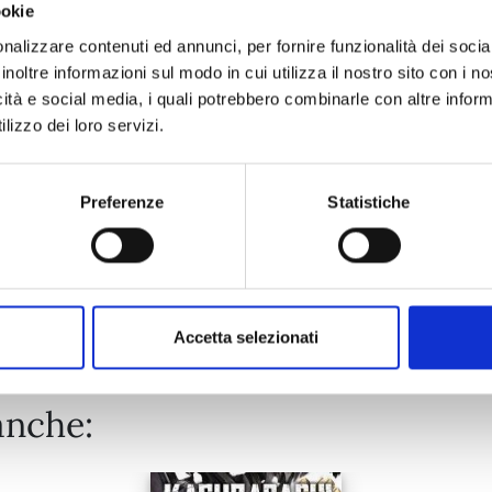
ookie
FAIRY TAIL 100 YEARS QUEST n. 21
nalizzare contenuti ed annunci, per fornire funzionalità dei socia
inoltre informazioni sul modo in cui utilizza il nostro sito con i 
icità e social media, i quali potrebbero combinarle con altre inform
30/06/2026
lizzo dei loro servizi.
€ 5,90
Preferenze
Statistiche
Mostra tutto
Accetta selezionati
anche: