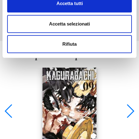
Accetta tutti
Mostra tutto
Accetta selezionati
Rifiuta
Se ti è piaciuto prova anche: