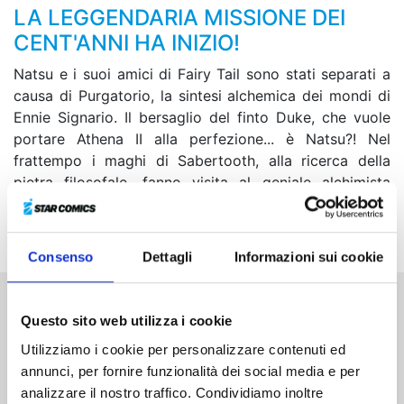
LA LEGGENDARIA MISSIONE DEI
CENT'ANNI HA INIZIO!
Natsu e i suoi amici di Fairy Tail sono stati separati a
causa di Purgatorio, la sintesi alchemica dei mondi di
Ennie Signario. Il bersaglio del finto Duke, che vuole
portare Athena II alla perfezione... è Natsu?! Nel
frattempo i maghi di Sabertooth, alla ricerca della
pietra filosofale, fanno visita al geniale alchimista
Iruha. Quale sarà il prezzo da pagare per far
materializzare il Drago Divino dell’Oro?!
Consenso
Dettagli
Informazioni sui cookie
Questo sito web utilizza i cookie
Altri volumi della serie
Utilizziamo i cookie per personalizzare contenuti ed
annunci, per fornire funzionalità dei social media e per
analizzare il nostro traffico. Condividiamo inoltre