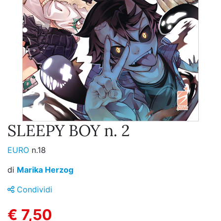
SLEEPY BOY n. 2
EURO
n.18
di
Marika Herzog
Condividi
€ 7,50