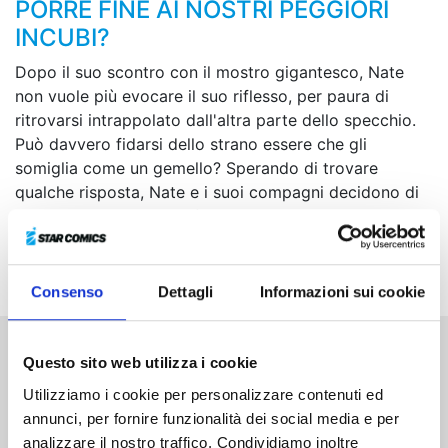
PORRE FINE AI NOSTRI PEGGIORI
INCUBI?
Dopo il suo scontro con il mostro gigantesco, Nate
non vuole più evocare il suo riflesso, per paura di
ritrovarsi intrappolato dall'altra parte dello specchio.
Può davvero fidarsi dello strano essere che gli
somiglia come un gemello? Sperando di trovare
qualche risposta, Nate e i suoi compagni decidono di
seguire le tracce dei gufi, che raccolgono la
conoscenza di mondi e tempi diversi. Ma un misterioso
coniglio tiene d'occhio i loro movimenti…
Consenso
Dettagli
Informazioni sui cookie
Questo sito web utilizza i cookie
Altri volumi della serie
Utilizziamo i cookie per personalizzare contenuti ed
annunci, per fornire funzionalità dei social media e per
analizzare il nostro traffico. Condividiamo inoltre