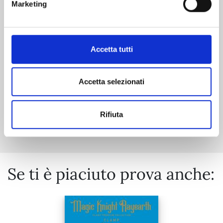
Marketing
07/04/2026
Accetta tutti
€ 5,90
Accetta selezionati
Mostra tutto
Rifiuta
Se ti è piaciuto prova anche: