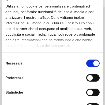
Utilizziamo i cookie per personalizzare contenuti ed
annunci, per fornire funzionalità dei social media e per
analizzare il nostro traffico. Condividiamo inoltre
Altri volumi della serie
informazioni sul modo in cui utilizza il nostro sito con i
nostri partner che si occupano di analisi dei dati web,
pubblicità e social media, i quali potrebbero combinarle
con altre informazioni che ha fornito loro o che hanno
raccolto dal suo utilizzo dei loro servizi.
Selezione
Necessari
del
consenso
Preferenze
Statistiche
ERA DESTINO CHE T’INCONTRASSI n. 7