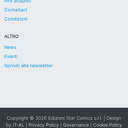
Info acquisti
Contattaci
Condizioni
ALTRO
News
Eventi
Iscriviti alla newsletter
Copyright © 2026 Edizioni Star Comics s.r.l. | Design
by
IT-AL
|
Privacy Policy
|
Governance
|
Cookie Policy