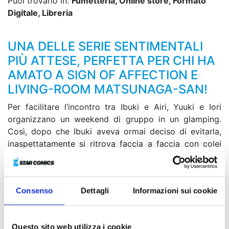
Puoi trovarlo in:
Fumetteria, Online store, Formato
Digitale, Libreria
UNA DELLE SERIE SENTIMENTALI
PIÙ ATTESE, PERFETTA PER CHI HA
AMATO A SIGN OF AFFECTION E
LIVING-ROOM MATSUNAGA-SAN!
Per facilitare l’incontro tra Ibuki e Airi, Yuuki e Iori
organizzano un weekend di gruppo in un glamping.
Così, dopo che Ibuki aveva ormai deciso di evitarla,
inaspettatamente si ritrova faccia a faccia con colei
che non aveva il coraggio di rivedere. E non è tutto!
Anche Seno ha in serbo un colpo di scena, ma questa
volta per Iori: “D’ora in avanti voglio fare come mi
Consenso
Dettagli
Informazioni sui cookie
pare”… Cos’avrà in mente? Doveva essere un momento
di divertimento e di relax, ma gli imprevisti sono
sempre dietro l’angolo...
Questo sito web utilizza i cookie