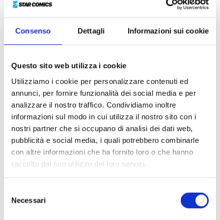
MATSUNAGA-SAN e CHOKING ON
LOVE, Star Comics è orgogliosa di
presentare una delle prime opere
Consenso
Dettagli
Informazioni sui cookie
realizzate dalla talentuosa Keiko
Iwashita!
Questo sito web utilizza i cookie
A causa di un inganno del padre, un incallito giocatore
Utilizziamo i cookie per personalizzare contenuti ed
d’azzardo, la liceale Shion si ritrova di punto in bianco
annunci, per fornire funzionalità dei social media e per
a lavorare e vivere in un negozio di fiori. La ragazza,
analizzare il nostro traffico. Condividiamo inoltre
che porta nel cuore la ferita per la prematura
informazioni sul modo in cui utilizza il nostro sito con i
scomparsa della madre, trova un sostegno in
nostri partner che si occupano di analisi dei dati web,
Mamyuda, il giovane proprietario del negozio, che per
pubblicità e social media, i quali potrebbero combinarle
quanto severo prova compassione per lei e la tratta
con altre informazioni che ha fornito loro o che hanno
con dolcezza. Con il passare dei giorni, in Shion
raccolto dal suo utilizzo dei loro servizi.
comincia a germogliare un crescente entusiasmo per il
nuovo lavoro, nonché un sentimento sempre più forte
Selezione
nei confronti del suo responsabile…
Necessari
del
Dopo il successo di
Living-room Matsunaga-san
e
consenso