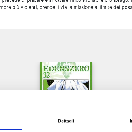
 prevede di placare e sfruttare l’incontrollabile cronofago. 
mpre più violenti, prende il via la missione al limite del possi
e
Dettagli