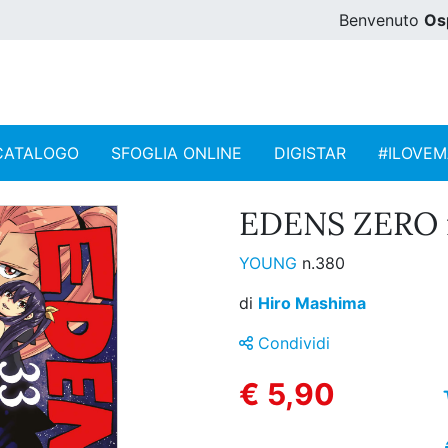
Benvenuto
Os
CATALOGO
SFOGLIA ONLINE
DIGISTAR
#ILOVE
EDENS ZERO n
YOUNG
n.380
di
Hiro Mashima
Condividi
€ 5,90