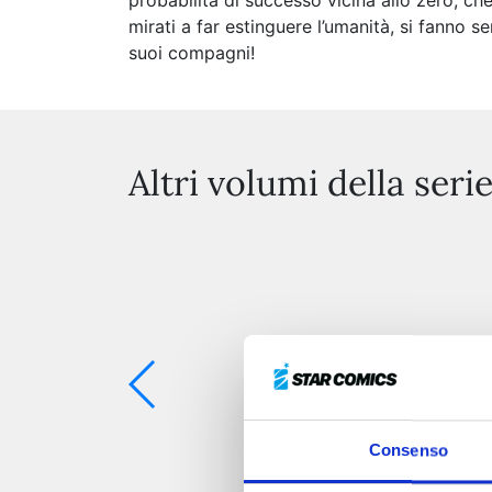
probabilità di successo vicina allo zero, che
mirati a far estinguere l’umanità, si fanno se
suoi compagni!
Altri volumi della seri
Consenso