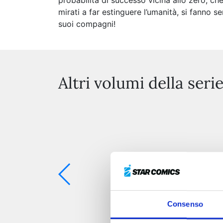
probabilità di successo vicina allo zero, che
mirati a far estinguere l’umanità, si fanno se
suoi compagni!
Altri volumi della seri
Consenso