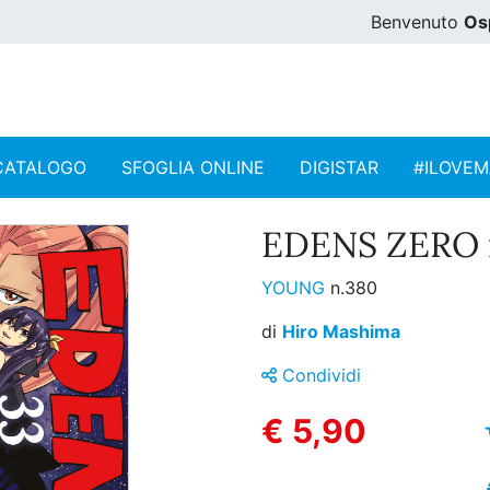
Benvenuto
Os
CATALOGO
SFOGLIA ONLINE
DIGISTAR
#ILOVE
EDENS ZERO n
YOUNG
n.380
di
Hiro Mashima
Condividi
€ 5,90