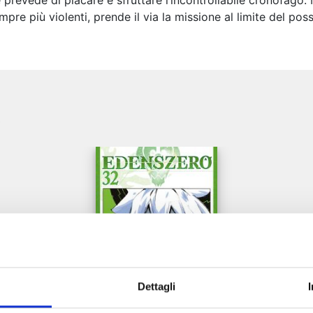
 prevede di placare e sfruttare l’incontrollabile cronofago. 
mpre più violenti, prende il via la missione al limite del possi
e
Dettagli