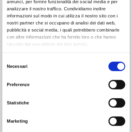
Altri volumi della serie
annunci, per fornire funzionalità dei social media e per
analizzare il nostro traffico. Condividiamo inoltre
informazioni sul modo in cui utilizza il nostro sito con i
nostri partner che si occupano di analisi dei dati web,
pubblicità e social media, i quali potrebbero combinarle
con altre informazioni che ha fornito loro o che hanno
raccolto dal suo utilizzo dei loro servizi.
Selezione
Necessari
del
consenso
Preferenze
EDENS ZERO n. 33
Statistiche
Marketing
02/06/2026