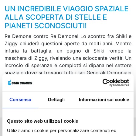
UN INCREDIBILE VIAGGIO SPAZIALE
ALLA SCOPERTA DI STELLE E
PIANETI SCONOSCIUTI!
Re Demone contro Re Demone! Lo scontro fra Shiki e
Ziggy chiuderà questioni aperte da molti anni. Mentre
infuria la battaglia, un pugno di Shiki rompe la
maschera di Ziggy, rivelando una scioccante verità! Un
incrocio di speranze e complotti si dipana nel settore
spaziale dove si trovano tutti i sei Generali Demoniaci
Galattici e dove si è radunato anche l’esercito della
Federazione Galattica... Mentre la minaccia del
cronofago si fa sempre più vicina, le ruote di un
Consenso
Dettagli
Informazioni sui cookie
destino immenso si mettono in moto!
Questo sito web utilizza i cookie
Utilizziamo i cookie per personalizzare contenuti ed