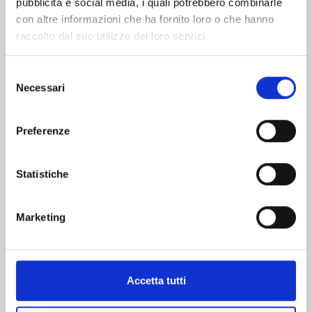
pubblicità e social media, i quali potrebbero combinarle
con altre informazioni che ha fornito loro o che hanno
raccolto dal suo utilizzo dei loro servizi.
Selezione
Necessari
del
DRAGON BALL ULTIMATE EDITION n. 30
consenso
Preferenze
22/10/2024
Statistiche
€ 15,00
Marketing
Mostra tutto
Accetta tutti