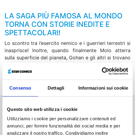
LA SAGA PIÙ FAMOSA AL MONDO
TORNA CON STORIE INEDITE E
SPETTACOLARI!
Lo scontro tra l’esercito nemico e i guerrieri terrestri si
inasprisce! Inoltre, quando finalmente Molo atterra
sulla superficie del pianeta, Gohan e gli altri si trovano
in difficoltà nell’affrontare un Saganbo atrocemente
potenziato. Goku e Vegeta arriveranno in tempo per
salvare la Terra dal pericolo che incombe?!
Consenso
Dettagli
Informazioni sui cookie
Questo sito web utilizza i cookie
Altri volumi della serie
Utilizziamo i cookie per personalizzare contenuti ed
annunci, per fornire funzionalità dei social media e per
analizzare il nostro traffico. Condividiamo inoltre