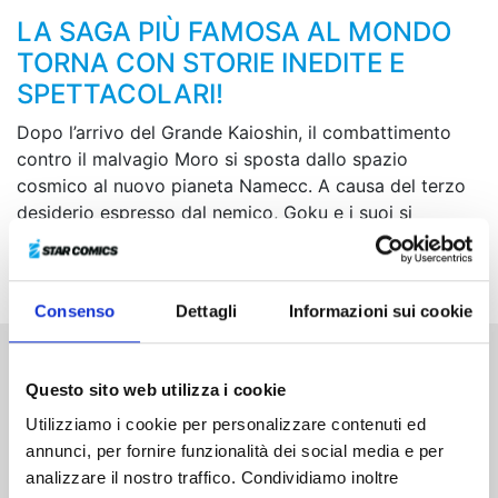
LA SAGA PIÙ FAMOSA AL MONDO
TORNA CON STORIE INEDITE E
SPETTACOLARI!
Dopo l’arrivo del Grande Kaioshin, il combattimento
contro il malvagio Moro si sposta dallo spazio
cosmico al nuovo pianeta Namecc. A causa del terzo
desiderio espresso dal nemico, Goku e i suoi si
trovano improvvisamente in svantaggio e decidono
così di battere momentaneamente in ritirata...
Consenso
Dettagli
Informazioni sui cookie
Altri volumi della serie
Questo sito web utilizza i cookie
Utilizziamo i cookie per personalizzare contenuti ed
annunci, per fornire funzionalità dei social media e per
analizzare il nostro traffico. Condividiamo inoltre