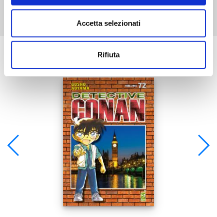
Accetta selezionati
Se ti è piaciuto prova anche:
Rifiuta