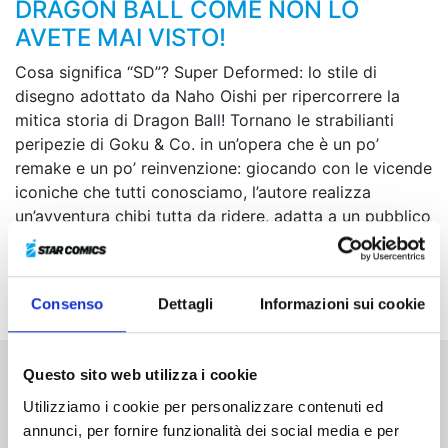
DRAGON BALL COME NON LO
AVETE MAI VISTO!
Cosa significa “SD”? Super Deformed: lo stile di
disegno adottato da Naho Oishi per ripercorrere la
mitica storia di Dragon Ball! Tornano le strabilianti
peripezie di Goku & Co. in un’opera che è un po’
remake e un po’ reinvenzione: giocando con le vicende
iconiche che tutti conosciamo, l’autore realizza
un’avventura chibi tutta da ridere, adatta a un pubblico
di ogni età!
Siete pronti a ripartire in cerca delle Sfere del Drago?
Che il viaggio abbia inizio!
Consenso
Dettagli
Informazioni sui cookie
Questo sito web utilizza i cookie
Altri volumi della serie
Utilizziamo i cookie per personalizzare contenuti ed
annunci, per fornire funzionalità dei social media e per