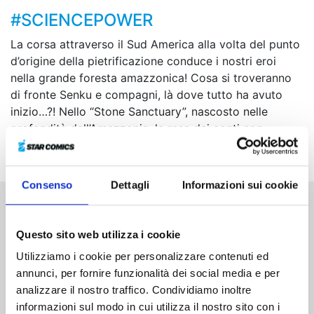
#SCIENCEPOWER
La corsa attraverso il Sud America alla volta del punto
d’origine della pietrificazione conduce i nostri eroi
nella grande foresta amazzonica! Cosa si troveranno
di fronte Senku e compagni, là dove tutto ha avuto
inizio…?! Nello “Stone Sanctuary”, nascosto nelle
profondità dell’Amazzonia, la resa dei conti con
Stanley è sempre più vicina!
Consenso
Dettagli
Informazioni sui cookie
Altri volumi della serie
Questo sito web utilizza i cookie
Utilizziamo i cookie per personalizzare contenuti ed
annunci, per fornire funzionalità dei social media e per
analizzare il nostro traffico. Condividiamo inoltre
informazioni sul modo in cui utilizza il nostro sito con i