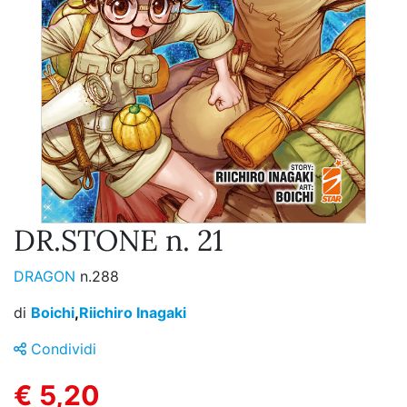
DR.STONE n. 21
DRAGON
n.288
di
Boichi
,
Riichiro Inagaki
Condividi
€ 5,20